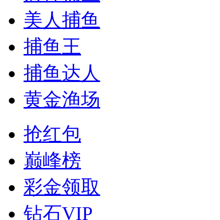
美人捕鱼
捕鱼王
捕鱼达人
黄金渔场
抢红包
巅峰榜
彩金领取
钻石VIP