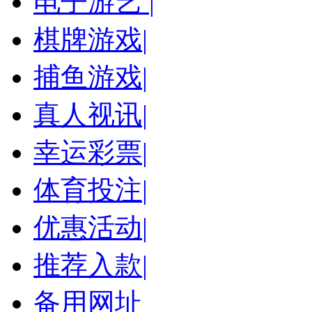
电子游艺
|
棋牌游戏
|
捕鱼游戏
|
真人视讯
|
幸运彩票
|
体育投注
|
优惠活动
|
推荐入款
|
备用网址