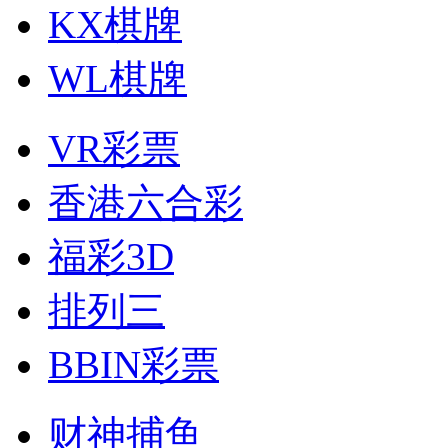
KX棋牌
WL棋牌
VR彩票
香港六合彩
福彩3D
排列三
BBIN彩票
财神捕鱼