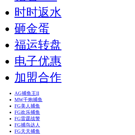
时时返水
砸金蛋
福运转盘
电子优惠
加盟合作
AG捕鱼王II
MW千炮捕鱼
FG美人捕鱼
FG欢乐捕鱼
FG雷霆战警
FG捕鸟达人
FG天天捕鱼